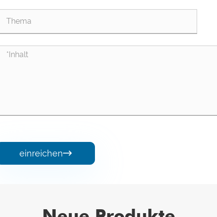
einreichen

Neue Produkte