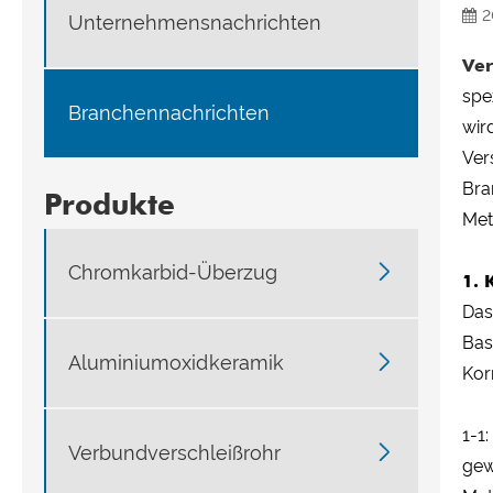
2
Unternehmensnachrichten
Ver
spe
Branchennachrichten
wir
Ver
Bra
Produkte
Met

Chromkarbid-Überzug
1. 
Das
Bas

Aluminiumoxidkeramik
Kor
1-1

Verbundverschleißrohr
gew