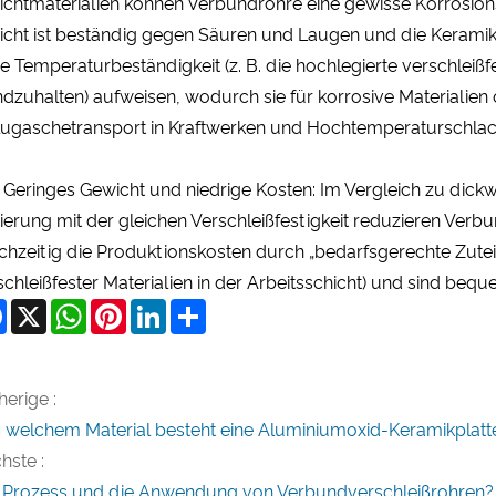
ichtmaterialien können Verbundrohre eine gewisse Korrosions
icht ist beständig gegen Säuren und Laugen und die Keramik
e Temperaturbeständigkeit (z. B. die hochlegierte verschleißf
ndzuhalten) aufweisen, wodurch sie für korrosive Materialien
lugaschetransport in Kraftwerken und Hochtemperaturschlacke
: Geringes Gewicht und niedrige Kosten: Im Vergleich zu dic
ierung mit der gleichen Verschleißfestigkeit reduzieren Ver
ichzeitig die Produktionskosten durch „bedarfsgerechte Zute
schleißfester Materialien in der Arbeitsschicht) und sind bequ
Facebook
X
WhatsApp
Pinterest
LinkedIn
Share
herige :
 welchem ​​Material besteht eine Aluminiumoxid-Keramikplatt
hste :
 Prozess und die Anwendung von Verbundverschleißrohren?