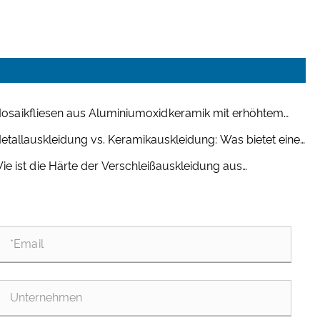
osaikfliesen aus Aluminiumoxidkeramik mit erhöhtem
ter – eine praktische Verschleißlösung von Shandong
etallauskleidung vs. Keramikauskleidung: Was bietet eine
shuai Wear Resistance Equipment
ngere Lebensdauer in Umgebungen mit hohem Abrieb?
ie ist die Härte der Verschleißauskleidung aus
uminiumoxidkeramik im Vergleich zu Manganstahl?