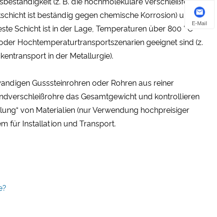
beständigkeit (z. B. die hochmolekulare verschleißfeste
schicht ist beständig gegen chemische Korrosion) und
E-Mail
este Schicht ist in der Lage, Temperaturen über 800 ° C
 oder Hochtemperaturtransportszenarien geeignet sind (z.
ntransport in der Metallurgie).
kwandigen Gusssteinrohren oder Rohren aus reiner
bundverschleißrohre das Gesamtgewicht und kontrollieren
ilung“ von Materialien (nur Verwendung hochpreisiger
em für Installation und Transport.
e?