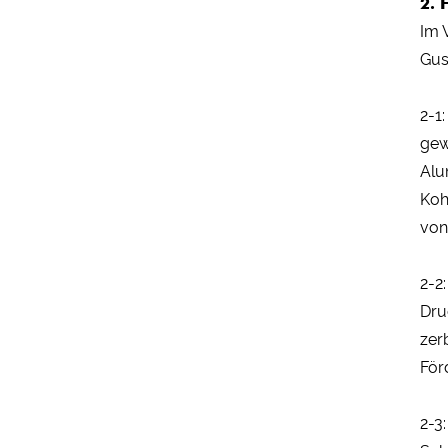
2. 
Im 
Gus
2-1
gew
Alu
Koh
von
2-2
Dru
zer
För
2-3