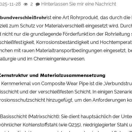
025-11-28
2
Hinterlassen Sie mir eine Nachricht
bundverschleißrohr
ist eine Art Rohrprodukt, das durch di
ziell zum Schutz vor Materialverschleiß eingesetzt wird. Durc
d nicht nur die grundlegende Förderfunktion der Rohrleitung 
schleißfestigkeit, Korrosionsbeständigkeit und Hochtemperatu
nchen mit rauen Materialtransportbedingungen eingesetzt, bei
allurgie und im Chemieingenieurwesen.
Kernstruktur und Materialzusammensetzung
 Kernmerkmal von Composite Wear Pipe ist die „Verbundstrukt
isschicht und der verschleißfesten Schicht. In einigen Szenar
rosionsschutzschicht hinzugefügt, um den Anforderungen k
: Basisschicht (Matrixschicht): Sie dient hauptsächlich der
öhnlicher Kohlenstoffstahl (wie Q235), niedriglegierter Stahl