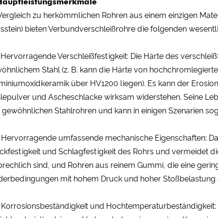
Hauptleistungsmerkmale
Vergleich zu herkömmlichen Rohren aus einem einzigen Mater
sstein) bieten Verbundverschleißrohre die folgenden wesentli
: Hervorragende Verschleißfestigkeit: Die Härte des verschleißf
öhnlichem Stahl (z. B. kann die Härte von hochchromlegier
miniumoxidkeramik über HV1200 liegen). Es kann der Erosion
lepulver und Ascheschlacke wirksam widerstehen. Seine Leb
 gewöhnlichen Stahlrohren und kann in einigen Szenarien sog
: Hervorragende umfassende mechanische Eigenschaften: Das 
ckfestigkeit und Schlagfestigkeit des Rohrs und vermeidet di
brechlich sind, und Rohren aus reinem Gummi, die eine gerin
derbedingungen mit hohem Druck und hoher Stoßbelastung 
: Korrosionsbeständigkeit und Hochtemperaturbeständigkeit: