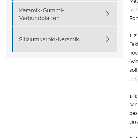
Mat
Roh
Keramik-Gummi-

Verbundplatten
Roh
1-2

Siliziumkarbid-Keramik
Fak
hoc
(wi
sol
bes
1-3
sch
bes
ein