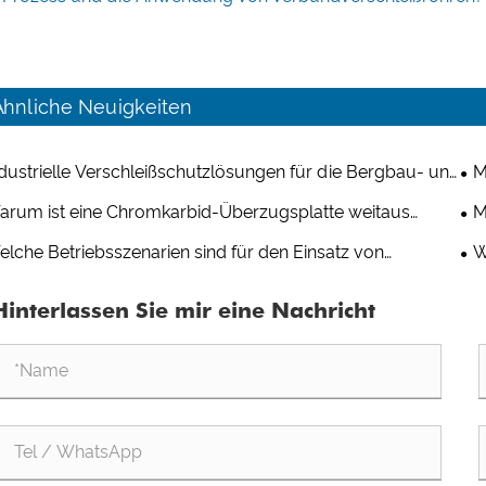
Ähnliche Neuigkeiten
dustrielle Verschleißschutzlösungen für die Bergbau- und
M
entindustrie
Mus
arum ist eine Chromkarbid-Überzugsplatte weitaus
M
Qi
schleißfester als gewöhnlicher Stahl?
lä
lche Betriebsszenarien sind für den Einsatz von
W
schleißfesten Keramikverbundrohren nicht geeignet?
Al
Hinterlassen Sie mir eine Nachricht