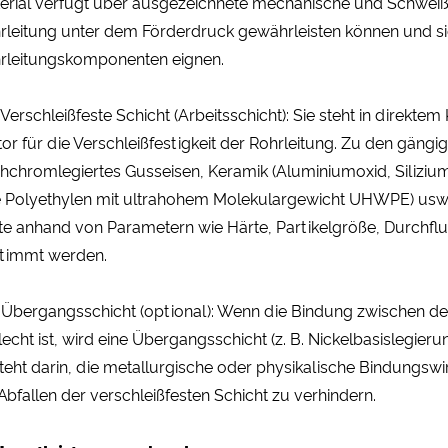
erial verfügt über ausgezeichnete mechanische und Schweißeig
rleitung unter dem Förderdruck gewährleisten können und si
rleitungskomponenten eignen.
: Verschleißfeste Schicht (Arbeitsschicht): Sie steht in direkt
tor für die Verschleißfestigkeit der Rohrleitung. Zu den gäng
hchromlegiertes Gusseisen, Keramik (Aluminiumoxid, Siliziu
e Polyethylen mit ultrahohem Molekulargewicht UHWPE) usw. 
lte anhand von Parametern wie Härte, Partikelgröße, Durchfl
timmt werden.
: Übergangsschicht (optional): Wenn die Bindung zwischen de
lecht ist, wird eine Übergangsschicht (z. B. Nickelbasislegie
teht darin, die metallurgische oder physikalische Bindungsw
 Abfallen der verschleißfesten Schicht zu verhindern.