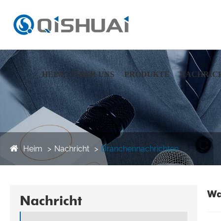
HEIM
ÜBER UNS
PRODUKTE
NACHRIC
Heim
Nachricht
Branchennachrichten
Wa
Nachricht