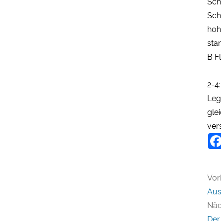
Sch
Sch
hoh
sta
B F
2-4
Leg
gle
ver
Vor
Aus
Näc
Der