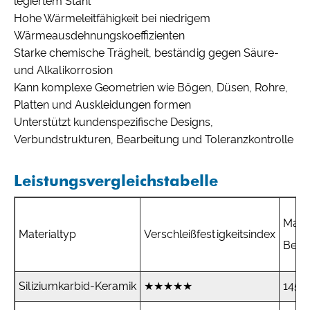
legiertem Stahl
Hohe Wärmeleitfähigkeit bei niedrigem
Wärmeausdehnungskoeffizienten
Starke chemische Trägheit, beständig gegen Säure-
und Alkalikorrosion
Kann komplexe Geometrien wie Bögen, Düsen, Rohre,
Platten und Auskleidungen formen
Unterstützt kundenspezifische Designs,
Verbundstrukturen, Bearbeitung und Toleranzkontrolle
Leistungsvergleichstabelle
Maxi
Materialtyp
Verschleißfestigkeitsindex
Betr
Siliziumkarbid-Keramik
★★★★★
1450