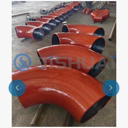
Wie können Verbundverschleißrohre die
Lebensdauer von Industrieanlagen
verlängern?
Mehr sehen >>

