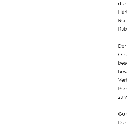
die
Här
Rei
Rub
Der
Obe
bes
bew
Ver
Bes
zu v
Gum
Die