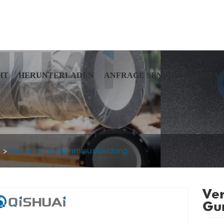
HT
HERUNTERLADEN
ANFRAGE SENDEN
KONTAK
Keramische Gummiauskleidung
Ve
Gu