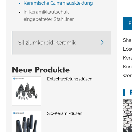
Keramische Gummiauskleidung
In Keramikkautschuk
eingebetteter Stahlliner
P
Sha

Siliziumkarbid-Keramik
Lös
Ker
Kon
Neue Produkte
wer
Entschwefelungsdüsen
Sic-Keramikdüsen