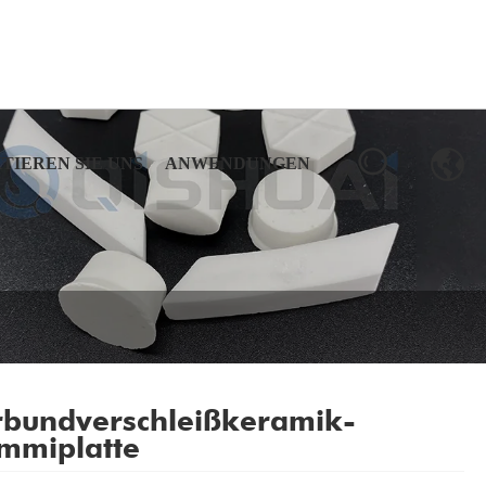
TIEREN SIE UNS
ANWENDUNGEN
rbundverschleißkeramik-
mmiplatte