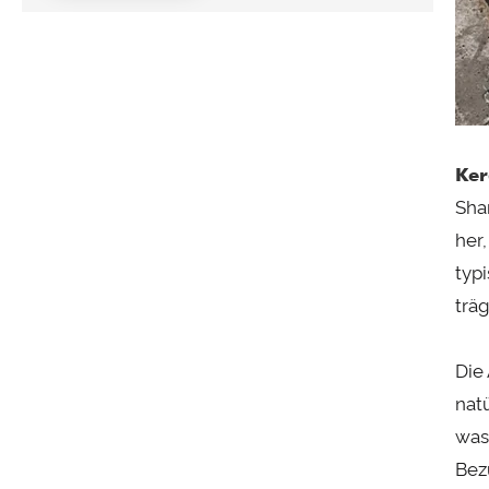
Ker
Sha
her
typ
trä
Die
nat
was
Bez