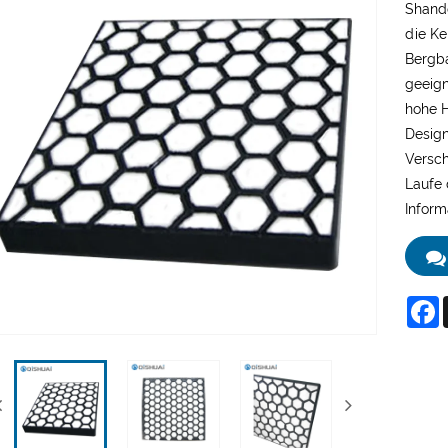
Shando
die Ke
Bergba
geeign
hohe H
Design
Versch
Laufe 
Inform
F