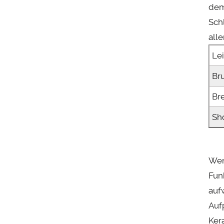
dem
Sch
all
Le
Br
Br
Sh
Wen
Fun
auf
Auf
Ker