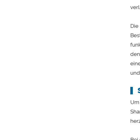
ver
Die
Bes
fun
den
ein
und
Um 
Sha
her
Bei