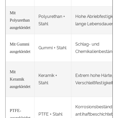
Mit
Polyurethan +
Hohe Abriebfestigkeit
Polyurethan
Stahl
lange Lebensdauer
ausgekleidet
Schlag- und
Mit Gummi
Gummi + Stahl
Chemikalienbeständig
ausgekleidet
Mit
Keramik +
Extrem hohe Härte,
Keramik
Stahl
Verschleißfestigkeit
ausgekleidet
Korrosionsbeständigke
PTFE-
PTFE + Stahl
antihaftbeschichtete
ausgekleidet