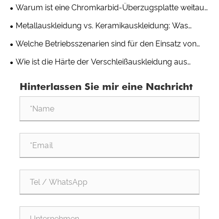
erhöhtem Muster – eine praktische Verschleißlösung
Warum ist eine Chromkarbid-Überzugsplatte weitaus
von Shandong Qishuai Wear Resistance Equipment
verschleißfester als gewöhnlicher Stahl?
Metallauskleidung vs. Keramikauskleidung: Was
bietet eine längere Lebensdauer in Umgebungen mit
Welche Betriebsszenarien sind für den Einsatz von
hohem Abrieb?
verschleißfesten Keramikverbundrohren nicht
Wie ist die Härte der Verschleißauskleidung aus
geeignet?
Aluminiumoxidkeramik im Vergleich zu Manganstahl?
Hinterlassen Sie mir eine Nachricht