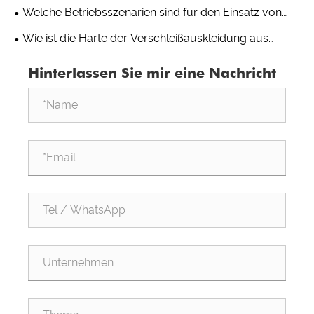
bietet eine längere Lebensdauer in Umgebungen mit
Welche Betriebsszenarien sind für den Einsatz von
hohem Abrieb?
verschleißfesten Keramikverbundrohren nicht
Wie ist die Härte der Verschleißauskleidung aus
geeignet?
Aluminiumoxidkeramik im Vergleich zu Manganstahl?
Hinterlassen Sie mir eine Nachricht