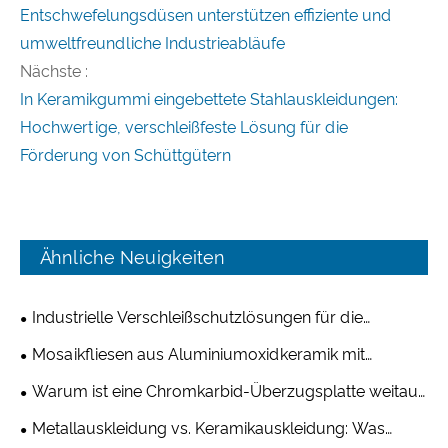
Entschwefelungsdüsen unterstützen effiziente und
umweltfreundliche Industrieabläufe
Nächste :
In Keramikgummi eingebettete Stahlauskleidungen:
Hochwertige, verschleißfeste Lösung für die
Förderung von Schüttgütern
Ähnliche Neuigkeiten
Industrielle Verschleißschutzlösungen für die
Bergbau- und Zementindustrie
Mosaikfliesen aus Aluminiumoxidkeramik mit
erhöhtem Muster – eine praktische Verschleißlösung
Warum ist eine Chromkarbid-Überzugsplatte weitaus
von Shandong Qishuai Wear Resistance Equipment
verschleißfester als gewöhnlicher Stahl?
Metallauskleidung vs. Keramikauskleidung: Was