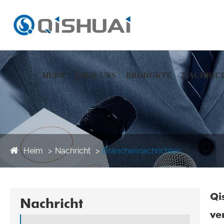
HEIM
ÜBER UNS
PRODUKTE
NACHRIC
Heim
Nachricht
Branchennachrichten
​Q
Nachricht
ve