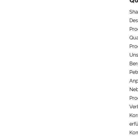
Qu
Sha
Des
Pro
Qua
Pro
Uns
Ber
Pet
Anp
Neb
Pro
Ver
Kor
erf
Kom