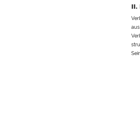
II
Ver
aus
Ver
str
Sei