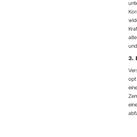
unt
Kor
wid
Kra
alt
und
3.
Ver
opt
ein
Zem
ein
abf