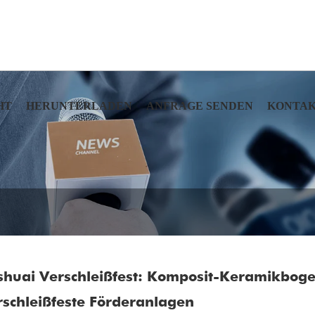
HT
HERUNTERLADEN
ANFRAGE SENDEN
KONTAK
ishuai Verschleißfest: Komposit-Keramikbogen
rschleißfeste Förderanlagen