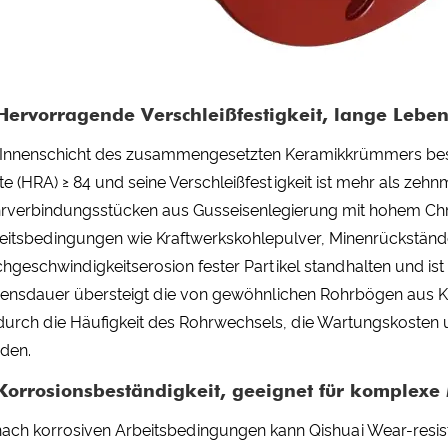
 Hervorragende Verschleißfestigkeit, lange Lebe
 Innenschicht des zusammengesetzten Keramikkrümmers besteh
te (HRA) ≥ 84 und seine Verschleißfestigkeit ist mehr als zeh
rverbindungsstücken aus Gusseisenlegierung mit hohem Chr
eitsbedingungen wie Kraftwerkskohlepulver, Minenrückstände
hgeschwindigkeitserosion fester Partikel standhalten und ist
ensdauer übersteigt die von gewöhnlichen Rohrbögen aus Ko
urch die Häufigkeit des Rohrwechsels, die Wartungskosten un
den.
 Korrosionsbeständigkeit, geeignet für komplexe
nach korrosiven Arbeitsbedingungen kann Qishuai Wear-resist