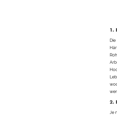
1.
Die
Här
Roh
Arb
Hoc
Leb
wod
wer
2.
Je 