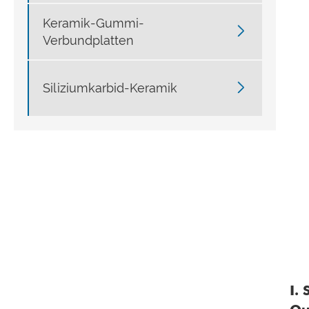
Keramik-Gummi-

Verbundplatten

Siliziumkarbid-Keramik
I.