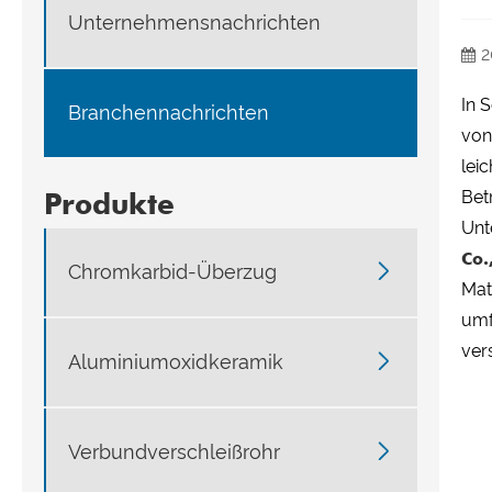
Unternehmensnachrichten
2
In 
Branchennachrichten
von
lei
Produkte
Bet
Unt
Co.

Chromkarbid-Überzug
Mat
umf
ver

Aluminiumoxidkeramik

Verbundverschleißrohr