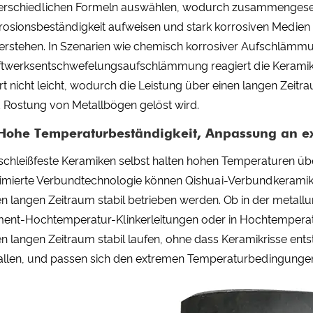
erschiedlichen Formeln auswählen, wodurch zusammengese
rosionsbeständigkeit aufweisen und stark korrosiven Medien 
erstehen. In Szenarien wie chemisch korrosiver Aufschlämmun
ftwerksentschwefelungsaufschlämmung reagiert die Keramiksch
ert nicht leicht, wodurch die Leistung über einen langen Zeitr
 Rostung von Metallbögen gelöst wird.
 Hohe Temperaturbeständigkeit, Anpassung an 
schleißfeste Keramiken selbst halten hohen Temperaturen übe
imierte Verbundtechnologie können Qishuai-Verbundkeramik
en langen Zeitraum stabil betrieben werden. Ob in der meta
ent-Hochtemperatur-Klinkerleitungen oder in Hochtemperat
en langen Zeitraum stabil laufen, ohne dass Keramikrisse en
allen, und passen sich den extremen Temperaturbedingungen