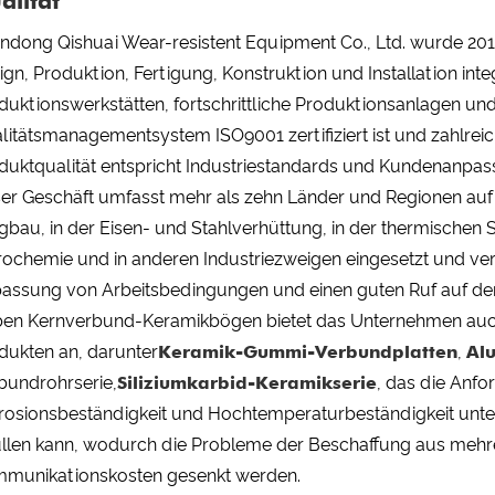
alität
ndong Qishuai Wear-resistent Equipment Co., Ltd. wurde 20
ign, Produktion, Fertigung, Konstruktion und Installation int
duktionswerkstätten, fortschrittliche Produktionsanlagen und
litätsmanagementsystem ISO9001 zertifiziert ist und zahlre
duktqualität entspricht Industriestandards und Kundenanpa
er Geschäft umfasst mehr als zehn Länder und Regionen auf 
gbau, in der Eisen- und Stahlverhüttung, in der thermischen
rochemie und in anderen Industriezweigen eingesetzt und ve
assung von Arbeitsbedingungen und einen guten Ruf auf de
en Kernverbund-Keramikbögen bietet das Unternehmen auch
dukten an, darunter
Keramik-Gummi-Verbundplatten
,
Al
bundrohrserie,
Siliziumkarbid-Keramikserie
, das die Anfo
rosionsbeständigkeit und Hochtemperaturbeständigkeit unte
üllen kann, wodurch die Probleme der Beschaffung aus mehr
munikationskosten gesenkt werden.