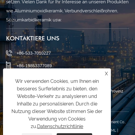
setzen. Vielen Dank für Ihr Interesse an unseren Produkten
wie Aluminiumoxidkeramik, Verbundverschleißrohren,
Siliziumkarbidkeramik usw.
KONTAKTIERE UNS
+86-533-7010227
+86-19853377089
X
qishuai@zbqishuai.cn
Wir verwenden Cookies, um Ihnen ein
besseres Surferlebnis zu bieten, den
Phoenix Industrial Park, Bezirk Linzi, Stadt Zibo, Provinz
Website-Verkehr zu analysieren und
Shandong, China
Inhalte zu personalisieren. Durch die
Nutzung dieser Website stimmen Sie der
Verwendung von Cookies
Copyright © 2025 Shandong Qishuai Wear Resistance Equipment Co.,
zu.
Datenschutzrichtlinie
Ltd. Alle Rechte vorbehalten.
Links
|
Sitemap
|
RSS
|
XML
|