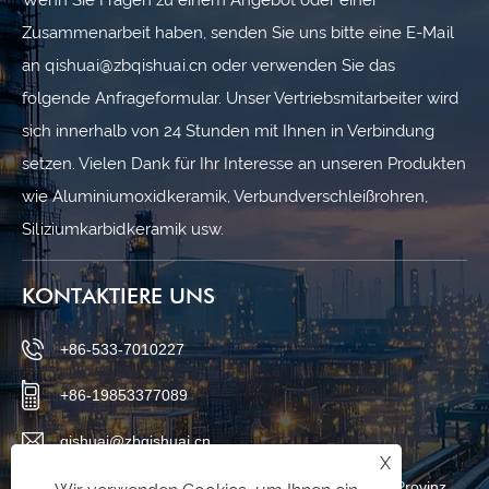
Höchste Verschleißfestigkeit,
zuverlässiger Produktionsschutz:
Shandong Qishuai Chrom-Overlay-Rohre
Mehr sehen >>
sind führend bei Lösungen für extreme
Betriebsbedingungen
ANFRAGE SENDEN
Wenn Sie Fragen zu einem Angebot oder einer
Zusammenarbeit haben, senden Sie uns bitte eine E-Mail
an qishuai@zbqishuai.cn oder verwenden Sie das
folgende Anfrageformular. Unser Vertriebsmitarbeiter wird
sich innerhalb von 24 Stunden mit Ihnen in Verbindung
setzen. Vielen Dank für Ihr Interesse an unseren Produkten
wie Aluminiumoxidkeramik, Verbundverschleißrohren,
Siliziumkarbidkeramik usw.
X