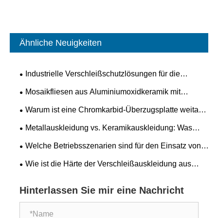
Ähnliche Neuigkeiten
Industrielle Verschleißschutzlösungen für die
Bergbau- und Zementindustrie
Mosaikfliesen aus Aluminiumoxidkeramik mit
erhöhtem Muster – eine praktische Verschleißlösung
Warum ist eine Chromkarbid-Überzugsplatte weitaus
von Shandong Qishuai Wear Resistance Equipment
verschleißfester als gewöhnlicher Stahl?
Metallauskleidung vs. Keramikauskleidung: Was
bietet eine längere Lebensdauer in Umgebungen mit
Welche Betriebsszenarien sind für den Einsatz von
hohem Abrieb?
verschleißfesten Keramikverbundrohren nicht
Wie ist die Härte der Verschleißauskleidung aus
geeignet?
Aluminiumoxidkeramik im Vergleich zu Manganstahl?
Hinterlassen Sie mir eine Nachricht