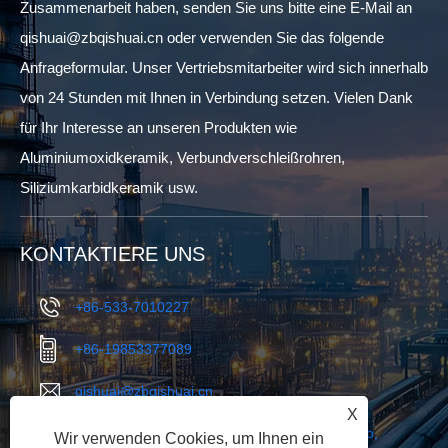
Zusammenarbeit haben, senden Sie uns bitte eine E-Mail an
qishuai@zbqishuai.cn oder verwenden Sie das folgende
Anfrageformular. Unser Vertriebsmitarbeiter wird sich innerhalb
von 24 Stunden mit Ihnen in Verbindung setzen. Vielen Dank
für Ihr Interesse an unseren Produkten wie
Aluminiumoxidkeramik, Verbundverschleißrohren,
Siliziumkarbidkeramik usw.
KONTAKTIERE UNS
+86-533-7010227
+86-19853377089
qishuai@zbqishuai.cn
X
Phoenix Industrial Park, Bezirk Linzi, Stadt Zibo,
Wir verwenden Cookies, um Ihnen ein